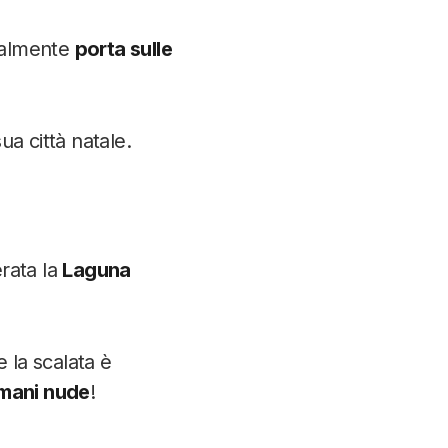
malmente
porta sulle
sua città natale.
erata la
Laguna
e la scalata è
mani nude
!