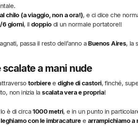
ntale.
 al chilo (a viaggio, non a ora!)
, e ci dice che nor
5/6 giorni
, il
doppio
di un normale portatore!!
dagnati, passa il resto dell’anno a
Buenos Aires
, la 
e scalate a mani nude
 attraverso
torbiere
e
dighe di castori
, finché, sup
to, non inizia la
scalata vera e propria
!
llo è di circa
1000 metri
, e in un punto in particolar
i
leghiamo con le imbracature
e
arrampichiamo a 