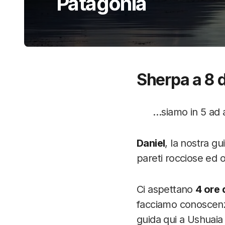
Patagonia
Sherpa a 8 do
…siamo in 5 ad 
Daniel
, la nostra gu
pareti rocciose ed 
Ci aspettano
4 ore 
facciamo conoscenza
guida qui a Ushuai