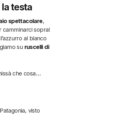
 la testa
aio spettacolare
,
er camminarci sopra!
ll’azzurro al bianco
giamo su
ruscelli di
chissà che cosa…
Patagonia, visto