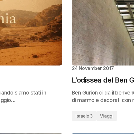
24 November 2017
L’odissea del Ben 
uando siamo stati in
Ben Gurion ci da il benvenu
iaggio…
di marmo e decorati con
Israele 3
Viaggi