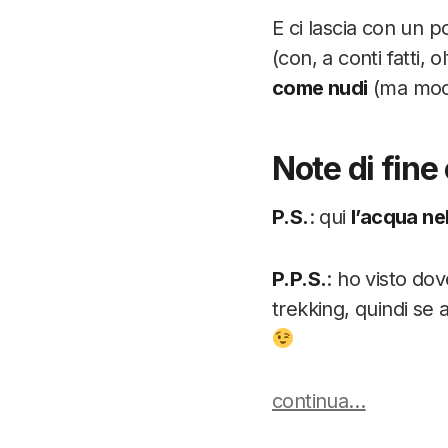
E ci lascia con un p
(con, a conti fatti, o
come nudi
(ma mooo
Note di fine
P.S.
: qui
l’acqua ne
P.P.S.
: ho visto do
trekking, quindi se 
continua…