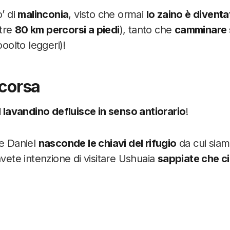
o’ di
malinconia
, visto che ormai
lo zaino è diventa
ltre
80 km percorsi a piedi
), tanto che
camminare s
olto leggeri)!
 corsa
l lavandino defluisce in senso antiorario
!
ve Daniel
nasconde le chiavi del rifugio
da cui siamo
avete intenzione di visitare Ushuaia
sappiate che ci 