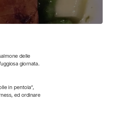
 salmone delle
l’uggiosa giornata.
le in pentola”,
rness, ed ordinare