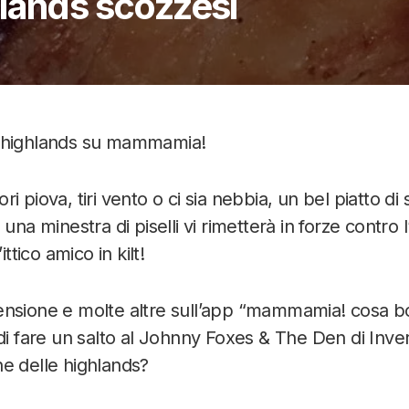
lands scozzesi
e highlands su mammamia!
i piova, tiri vento o ci sia nebbia, un bel piatto di
una minestra di piselli vi rimetterà in forze contro 
ittico amico in kilt!
nsione e molte altre sull’app “mammamia! cosa bol
 di fare un salto al Johnny Foxes & The Den di Inve
e delle highlands?