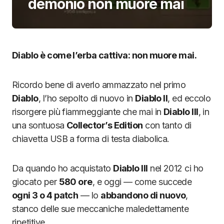
demonio non muore mai
Diablo è come l’erba cattiva: non muore mai.
Ricordo bene di averlo ammazzato nel primo
Diablo
, l’ho sepolto di nuovo in
Diablo II
, ed eccolo
risorgere più fiammeggiante che mai in
Diablo III
, in
una sontuosa
Collector’s Edition
con tanto di
chiavetta USB a forma di testa diabolica.
Da quando ho acquistato
Diablo III
nel 2012 ci ho
giocato per
580 ore
, e oggi — come succede
ogni 3 o 4 patch
— lo
abbandono di nuovo
,
stanco delle sue meccaniche maledettamente
ripetitive.