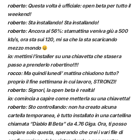
roberto
: Questa volta è ufficiale: open beta per tutto il
weekend!
roberto
: Sta installando! Sta installando!
roberto
: Ancora al 56%: stamattina veniva giù a 500
kb/s, ora sta sui 120, mi sa che la sta scaricando
mezzo mondo
io
: mettimi l’installer su una chiavetta che stasera
passo a prenderlo robertino!!!!
rocco
: Ma quindi lunedi’ mattina chiudono tutto?
proprio il fine settimana in cui lavoro, STRONZI!
roberto
: Signori, la open beta è realtà!
io
: comincia a capire come metterla su una chiavetta!
roberto
: Sto controllando: non ha creato alcuna
cartella temporanea, è tutto installato in una cartellina
chiamata “Diablo III Beta” da 4.76 Giga. Ora, ti posso
copiare solo questa, sperando che crei i vari file di