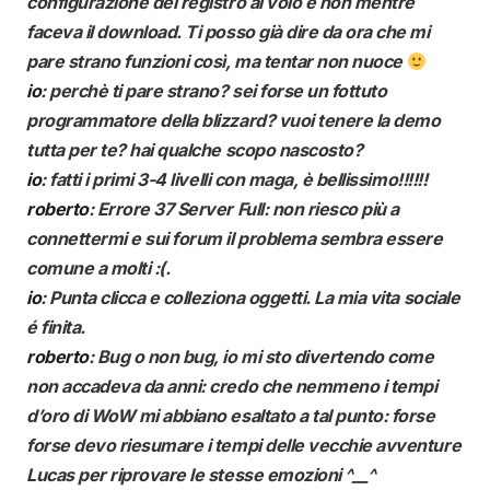
configurazione del registro al volo e non mentre
faceva il download. Ti posso già dire da ora che mi
pare strano funzioni così, ma tentar non nuoce
io
: perchè ti pare strano? sei forse un fottuto
programmatore della blizzard? vuoi tenere la demo
tutta per te? hai qualche scopo nascosto?
io
: fatti i primi 3-4 livelli con maga, è bellissimo!!!!!!
roberto
: Errore 37 Server Full: non riesco più a
connettermi e sui forum il problema sembra essere
comune a molti :(.
io
: Punta clicca e colleziona oggetti. La mia vita sociale
é finita.
roberto
: Bug o non bug, io mi sto divertendo come
non accadeva da anni: credo che nemmeno i tempi
d’oro di WoW mi abbiano esaltato a tal punto: forse
forse devo riesumare i tempi delle vecchie avventure
Lucas per riprovare le stesse emozioni ^__^