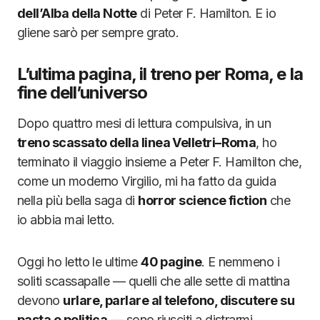
dell’Alba della Notte
di Peter F. Hamilton. E io
gliene sarò per sempre grato.
L’ultima pagina, il treno per Roma, e la
fine dell’universo
Dopo quattro mesi di lettura compulsiva, in un
treno scassato della linea Velletri–Roma
, ho
terminato il viaggio insieme a Peter F. Hamilton che,
come un moderno Virgilio, mi ha fatto da guida
nella più bella saga di
horror science fiction
che
io abbia mai letto.
Oggi ho letto le ultime
40 pagine
. E nemmeno i
soliti scassapalle — quelli che alle sette di mattina
devono
urlare, parlare al telefono, discutere su
pasta e politica
— sono riusciti a distrarmi.