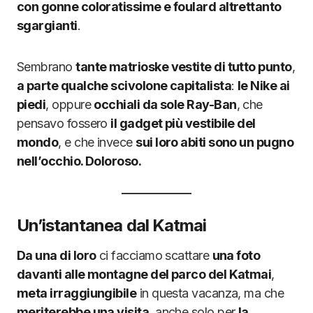
con gonne coloratissime e foulard altrettanto
sgargianti
.
Sembrano
tante matrioske vestite di tutto punto
,
a parte qualche scivolone capitalista
:
le Nike ai
piedi
, oppure
occhiali da sole Ray-Ban
, che
pensavo fossero
il gadget più vestibile del
mondo
, e che invece
sui loro abiti sono un pugno
nell’occhio. Doloroso.
Un’istantanea dal Katmai
Da una di loro
ci facciamo scattare
una foto
davanti alle montagne del parco del Katmai
,
meta irraggiungibile
in questa vacanza, ma che
meriterebbe una visita
, anche solo per
la