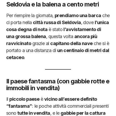
Seldovia e la balena a cento metri
Per riempire la giornata,
prendiamo una barca
che
ci porta nella
città russa di Seldovia
, dove
l’unica
cosa degna di nota
è stato
l’avvistamento di
una grossa balena
, questa volta
ancora più
ravvicinato
grazie al
capitano della nave
che si è
portato a una distanza di
un centinaio di metri dal
cetaceo
.
Il paese fantasma (con gabbie rotte e
immobili in vendita)
Il
piccolo paese
è
vicino all’essere definito
“fantasma”
: le poche attività commerciali presenti
sono
tutte in vendita
, e le
gabbie per la cattura