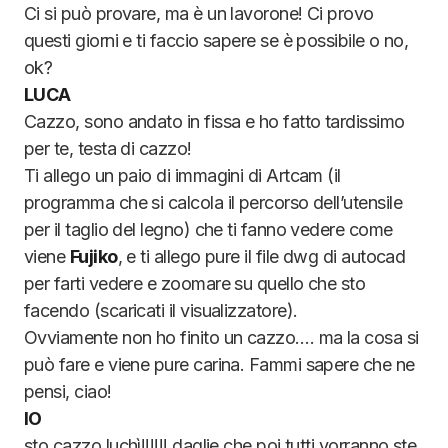
Ci si può provare, ma è un lavorone! Ci provo
questi giorni e ti faccio sapere se è possibile o no,
ok?
LUCA
Cazzo, sono andato in fissa e ho fatto tardissimo
per te, testa di cazzo!
Ti allego un paio di immagini di Artcam (il
programma che si calcola il percorso dell’utensile
per il taglio del legno) che ti fanno vedere come
viene
Fujiko
, e ti allego pure il file dwg di autocad
per farti vedere e zoomare su quello che sto
facendo (scaricati il visualizzatore).
Ovviamente non ho finito un cazzo…. ma la cosa si
può fare e viene pure carina. Fammi sapere che ne
pensi, ciao!
IO
sto cazzo luchì!!!!!! daglie che poi tutti vorranno ste