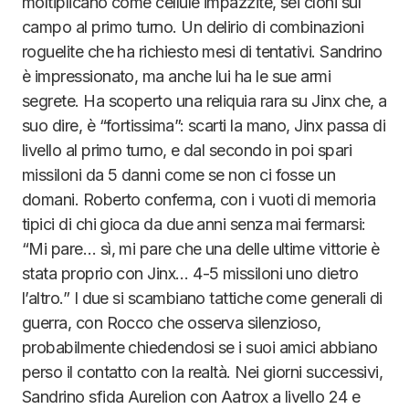
moltiplicano come cellule impazzite, sei cloni sul
campo al primo turno. Un delirio di combinazioni
roguelite che ha richiesto mesi di tentativi. Sandrino
è impressionato, ma anche lui ha le sue armi
segrete. Ha scoperto una reliquia rara su Jinx che, a
suo dire, è “fortissima”: scarti la mano, Jinx passa di
livello al primo turno, e dal secondo in poi spari
missiloni da 5 danni come se non ci fosse un
domani. Roberto conferma, con i vuoti di memoria
tipici di chi gioca da due anni senza mai fermarsi:
“Mi pare… sì, mi pare che una delle ultime vittorie è
stata proprio con Jinx… 4-5 missiloni uno dietro
l’altro.” I due si scambiano tattiche come generali di
guerra, con Rocco che osserva silenzioso,
probabilmente chiedendosi se i suoi amici abbiano
perso il contatto con la realtà. Nei giorni successivi,
Sandrino sfida Aurelion con Aatrox a livello 24 e