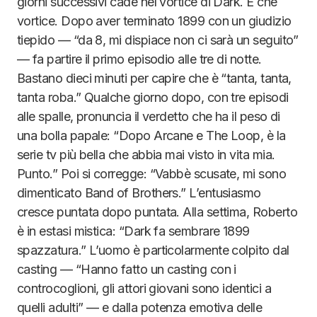
giorni successivi cade nel vortice di Dark. E che
vortice. Dopo aver terminato 1899 con un giudizio
tiepido — “da 8, mi dispiace non ci sarà un seguito”
— fa partire il primo episodio alle tre di notte.
Bastano dieci minuti per capire che è “tanta, tanta,
tanta roba.” Qualche giorno dopo, con tre episodi
alle spalle, pronuncia il verdetto che ha il peso di
una bolla papale: “Dopo Arcane e The Loop, è la
serie tv più bella che abbia mai visto in vita mia.
Punto.” Poi si corregge: “Vabbè scusate, mi sono
dimenticato Band of Brothers.” L’entusiasmo
cresce puntata dopo puntata. Alla settima, Roberto
è in estasi mistica: “Dark fa sembrare 1899
spazzatura.” L’uomo è particolarmente colpito dal
casting — “Hanno fatto un casting con i
controcoglioni, gli attori giovani sono identici a
quelli adulti” — e dalla potenza emotiva delle