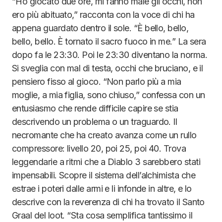
“Ho giocato due ore, mi fanno male gli occhi, non
ero più abituato,” racconta con la voce di chi ha
appena guardato dentro il sole. “È bello, bello,
bello, bello. È tornato il sacro fuoco in me.” La sera
dopo fa le 23:30. Poi le 23:30 diventano la norma.
Si sveglia con mal di testa, occhi che bruciano, e il
pensiero fisso al gioco. “Non parlo più a mia
moglie, a mia figlia, sono chiuso,” confessa con un
entusiasmo che rende difficile capire se stia
descrivendo un problema o un traguardo. Il
necromante che ha creato avanza come un rullo
compressore: livello 20, poi 25, poi 40. Trova
leggendarie a ritmi che a Diablo 3 sarebbero stati
impensabili. Scopre il sistema dell’alchimista che
estrae i poteri dalle armi e li infonde in altre, e lo
descrive con la reverenza di chi ha trovato il Santo
Graal del loot. “Sta cosa semplifica tantissimo il