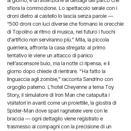
al giorno, e un’attenzione ai dettagli del parco che
sfiora la commozione. Lo spettacolo serale con i
droni dietro al castello lo lascia senza parole —
“500 droni con luci diverse che formano le orecchie
di Topolino al ritmo di musica, nel futuro i fuochi
d’artificio non serviranno più.” Mila, la piccola
guerriera, affronta la casa stregata: al primo
tentativo le viene un attacco di panico
nell’ascensore buio, ma la notte ci ripensa, e il
giorno dopo chiede di rientrare. “Ha fatto la
linguaccia agli zombie,” racconta Sandrino con
orgoglio paterno. L’hotel Cheyenne a tema Toy
Story, il simulatore di Iron Man che catapulta i
visitatori in avanti come un proiettile, la giostra di
Spider-Man dove spari ragnatele vere con le
braccia — ogni dettaglio viene registrato e
trasmesso ai compagni con la precisione di un