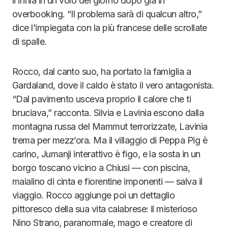
li infila in un volo del giorno dopo già in
overbooking. “Il problema sarà di qualcun altro,”
dice l’impiegata con la più francese delle scrollate
di spalle.
Rocco, dal canto suo, ha portato la famiglia a
Gardaland, dove il caldo è stato il vero antagonista.
“Dal pavimento usceva proprio il calore che ti
bruciava,” racconta. Silvia e Lavinia escono dalla
montagna russa del Mammut terrorizzate, Lavinia
trema per mezz’ora. Ma il villaggio di Peppa Pig è
carino, Jumanji interattivo è figo, e la sosta in un
borgo toscano vicino a Chiusi — con piscina,
maialino di cinta e fiorentine imponenti — salva il
viaggio. Rocco aggiunge poi un dettaglio
pittoresco della sua vita calabrese: il misterioso
Nino Strano, paranormale, mago e creatore di