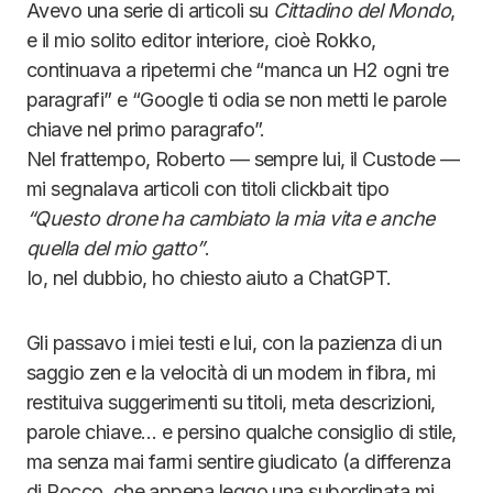
Avevo una serie di articoli su
Cittadino del Mondo
,
e il mio solito editor interiore, cioè Rokko,
continuava a ripetermi che “manca un H2 ogni tre
paragrafi” e “Google ti odia se non metti le parole
chiave nel primo paragrafo”.
Nel frattempo, Roberto — sempre lui, il Custode —
mi segnalava articoli con titoli clickbait tipo
“Questo drone ha cambiato la mia vita e anche
quella del mio gatto”
.
Io, nel dubbio, ho chiesto aiuto a ChatGPT.
Gli passavo i miei testi e lui, con la pazienza di un
saggio zen e la velocità di un modem in fibra, mi
restituiva suggerimenti su titoli, meta descrizioni,
parole chiave… e persino qualche consiglio di stile,
ma senza mai farmi sentire giudicato (a differenza
di Rocco, che appena leggo una subordinata mi